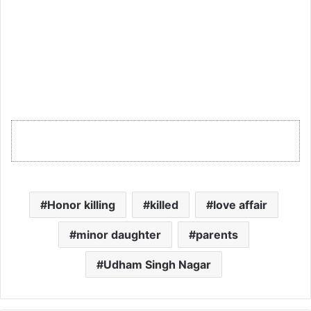
Honor killing
killed
love affair
minor daughter
parents
Udham Singh Nagar