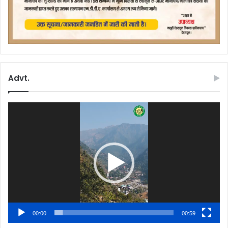
Advt.
Video
Player
00:00
00:59