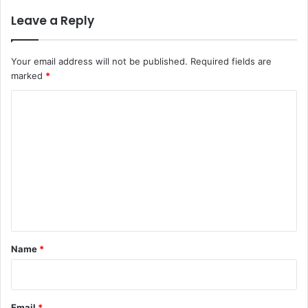
Leave a Reply
Your email address will not be published.
Required fields are
marked
*
C
o
m
m
e
n
t
*
Name
*
Email
*