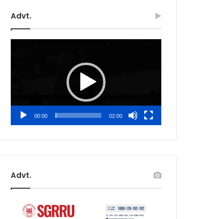
Advt.
Video
Player
00:00
02:00
Advt.