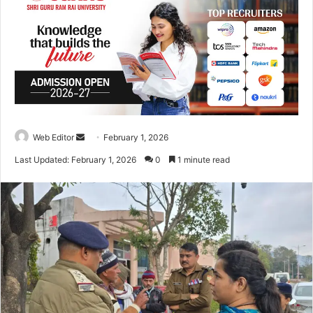
Web Editor
S
February 1, 2026
e
Last Updated: February 1, 2026
0
1 minute read
n
d
a
n
e
m
a
i
l