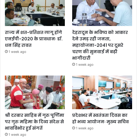
राज्य में शत-प्रतिशत लागू होंगे
देहरादून के भविष्य को आकार
एनईपी-2020 के प्रावधानः डाॅ.
देने उमड़ रही जनता,
धन सिंह रावत
महायोजना-2041 पर दूसरे
चरण की सुनवाई में बढ़ी
1 week ago
भागीदारी
1 week ago
श्री दरबार साहिब में गुरु पूर्णिमा
प्रदेशभर में स्वतंत्रता दिवस का
पर गुरु महिमा के दिव्य संदेश से
हो भव्य आयोजनः मुख्य सचिव
भावविभोर हुई संगतें
1 week ago
1 week ago