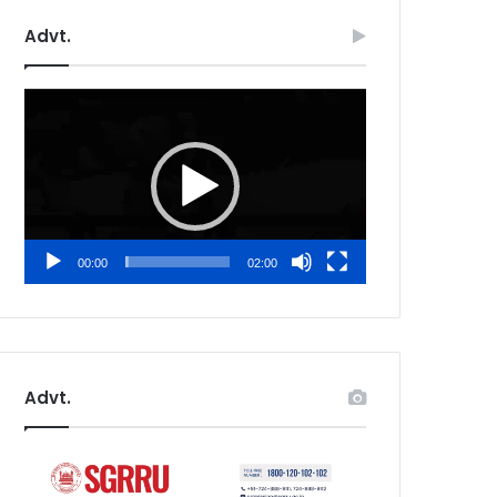
Advt.
Video
Player
00:00
02:00
Advt.