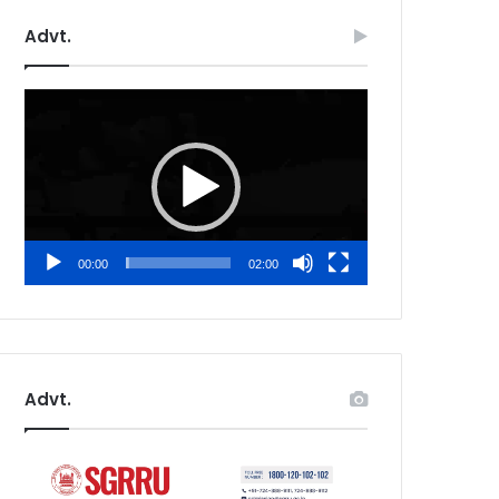
Advt.
Video
Player
00:00
02:00
Advt.