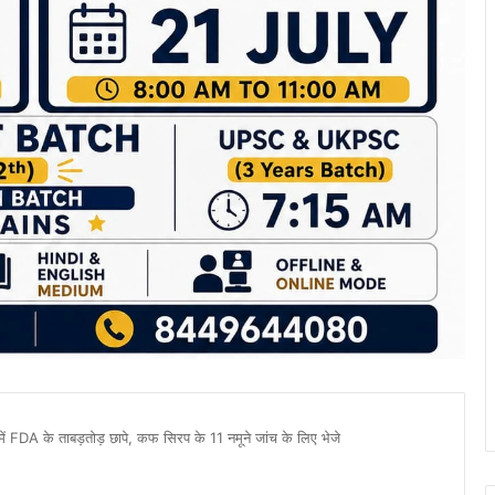
 में FDA के ताबड़तोड़ छापे, कफ सिरप के 11 नमूने जांच के लिए भेजे