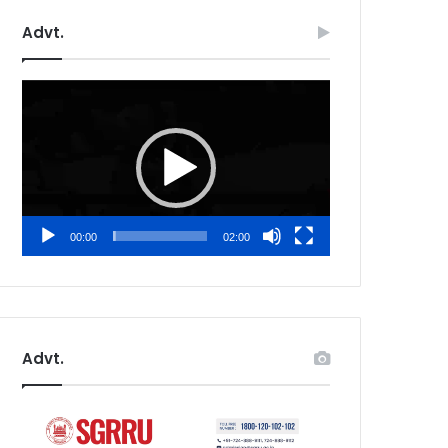
Advt.
Video
Player
00:00
02:00
Advt.