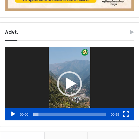
Advt.
Video
Player
00:00
00:59