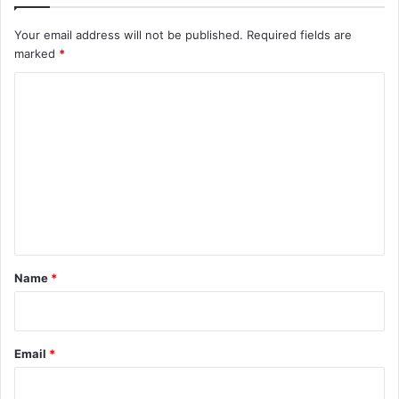
Your email address will not be published.
Required fields are
marked
*
C
o
m
m
e
n
t
*
Name
*
Email
*