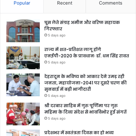
Popular
Recent
Comments
घूस लेते संग्रह अमीन और वरिष्ठ सहायक
गिरफ्तार
5 days ago
राज्य में शत-प्रतिशत लागू होंगे
एनईपी-2020 के प्रावधानः डाॅ. धन सिंह रावत
5 days ago
देहरादून के भविष्य को आकार देने उमड़ रही
जनता, महायोजना-2041 पर दूसरे चरण की
सुनवाई में बढ़ी भागीदारी
5 days ago
श्री दरबार साहिब में गुरु पूर्णिमा पर गुरु
महिमा के दिव्य संदेश से भावविभोर हुई संगतें
5 days ago
प्रदेशभर में स्वतंत्रता दिवस का हो भव्य