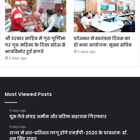
श्री दरबार साहिब में गुरु पूर्णिमा
प्रदेशभर में स्वतंत्रता दिवस का
पर गुरु महिमा के दिव्य संदेश से
हो भव्य आयोजनः मुख्य सचिव
भावविभोर हुई संगतें
5 days ago
5 days ago
Most Viewed Posts
5 days ago
घूस लेते संग्रह अमीन और वरिष्ठ सहायक गिरफ्तार
5 days ago
राज्य में शत-प्रतिशत लागू होंगे एनईपी-2020 के प्रावधानः डाॅ.
धन सिंह रावत