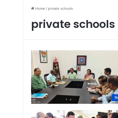
Home
/
private schools
private schools
शिक