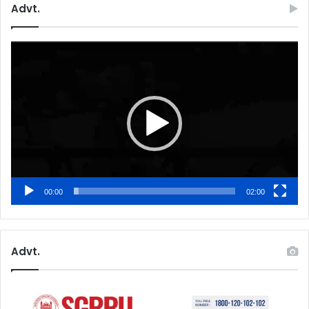
Advt.
Video
Player
00:00
02:00
Advt.