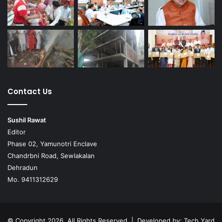
Contact Us
Sushil Rawat
Editor
Phase 02, Yamunotri Enclave
Chandrbni Road, Sewlakalan
Dehradun
Mo. 9411312629
© Copyright 2026, All Rights Reserved | Developed by:
Tech Yard