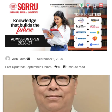
Web Editor
S
September 1, 2025
e
Last Updated: September 1, 2025
0
1 minute read
n
d
a
n
e
m
a