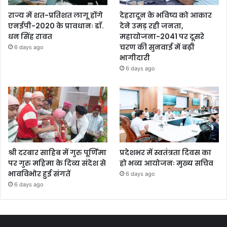
राज्य में शत-प्रतिशत लागू होंगे
देहरादून के भविष्य को आकार
एनईपी-2020 के प्रावधानः डाॅ.
देने उमड़ रही जनता,
धन सिंह रावत
महायोजना-2041 पर दूसरे
चरण की सुनवाई में बढ़ी
6 days ago
भागीदारी
6 days ago
श्री दरबार साहिब में गुरु पूर्णिमा
प्रदेशभर में स्वतंत्रता दिवस का
पर गुरु महिमा के दिव्य संदेश से
हो भव्य आयोजनः मुख्य सचिव
भावविभोर हुई संगतें
6 days ago
6 days ago