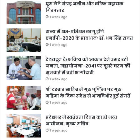
घूस लेते संग्रह अमीन और वरिष्ठ सहायक
गिरफ्तार
1 week ago
राज्य में शत-प्रतिशत लागू होंगे
एनईपी-2020 के प्रावधानः डाॅ. धन सिंह रावत
1 week ago
देहरादून के भविष्य को आकार देने उमड़ रही
जनता, महायोजना-2041 पर दूसरे चरण की
सुनवाई में बढ़ी भागीदारी
1 week ago
श्री दरबार साहिब में गुरु पूर्णिमा पर गुरु
महिमा के दिव्य संदेश से भावविभोर हुई संगतें
1 week ago
प्रदेशभर में स्वतंत्रता दिवस का हो भव्य
आयोजनः मुख्य सचिव
1 week ago