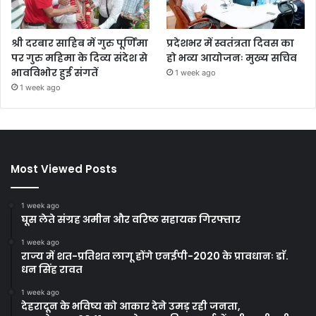
श्री दरबार साहिब में गुरु पूर्णिमा
प्रदेशभर में स्वतंत्रता दिवस का
पर गुरु महिमा के दिव्य संदेश से
हो भव्य आयोजनः मुख्य सचिव
भावविभोर हुई संगतें
1 week ago
1 week ago
Most Viewed Posts
1 week ago
घूस लेते संग्रह अमीन और वरिष्ठ सहायक गिरफ्तार
1 week ago
राज्य में शत-प्रतिशत लागू होंगे एनईपी-2020 के प्रावधानः डाॅ.
धन सिंह रावत
1 week ago
देहरादून के भविष्य को आकार देने उमड़ रही जनता,