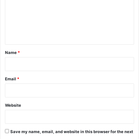
m
m
e
n
t
*
Name
*
Email
*
Website
Save my name, email, and website in this browser for the next