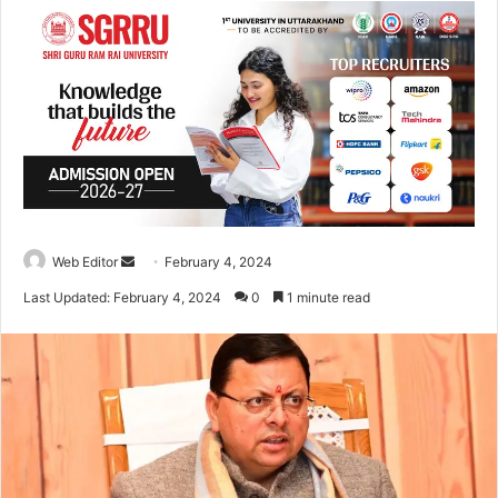
Web Editor
S
February 4, 2024
e
Last Updated: February 4, 2024
0
1 minute read
n
d
a
n
e
m
a