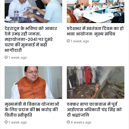
देहरादून के भविष्य को आकार
प्रदेशभर में स्वतंत्रता दिवस का हो
देने उमड़ रही जनता,
भव्य आयोजनः मुख्य सचिव
महायोजना-2041 पर दूसरे
1 week ago
चरण की सुनवाई में बढ़ी
भागीदारी
1 week ago
मुख्यमंत्री ने विकास योजनाओं
ठक्कर बापा छात्रावास में पूर्व
के लिए प्रदान की ₹14 करोड़ की
आईएएस अधिकारी चंद्र सिंह को
वित्तीय स्वीकृति
दी श्रद्धांजलि
1 week ago
4 weeks ago