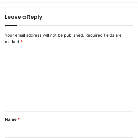
Leave a Reply
Your email address will not be published.
Required fields are
marked
*
C
o
m
m
e
n
t
*
Name
*