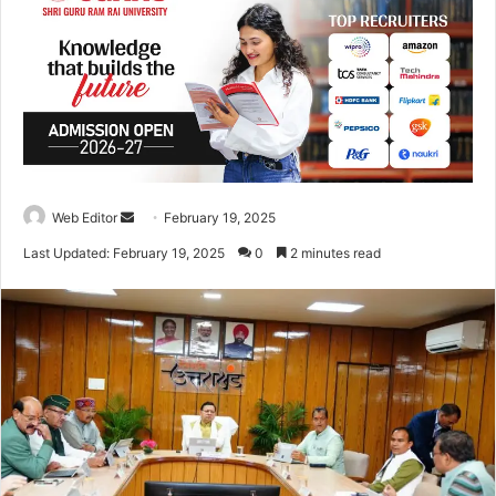
Web Editor
S
February 19, 2025
e
Last Updated: February 19, 2025
0
2 minutes read
n
d
a
n
e
m
a
i
l