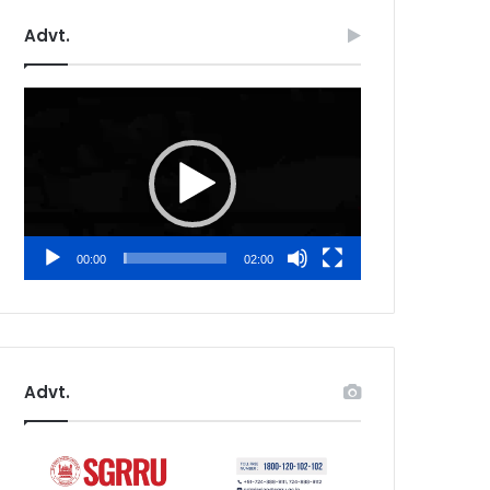
Advt.
Video
Player
00:00
02:00
Advt.