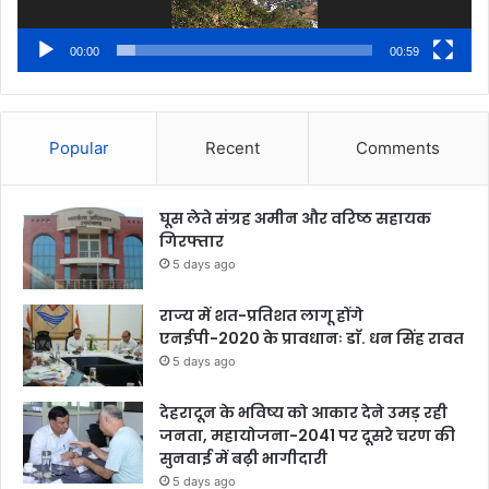
00:00
00:59
Popular
Recent
Comments
घूस लेते संग्रह अमीन और वरिष्ठ सहायक
गिरफ्तार
5 days ago
राज्य में शत-प्रतिशत लागू होंगे
एनईपी-2020 के प्रावधानः डाॅ. धन सिंह रावत
5 days ago
देहरादून के भविष्य को आकार देने उमड़ रही
जनता, महायोजना-2041 पर दूसरे चरण की
सुनवाई में बढ़ी भागीदारी
5 days ago