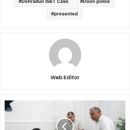
Dehradun ISBT Case
Doon police
presented
Web Editor