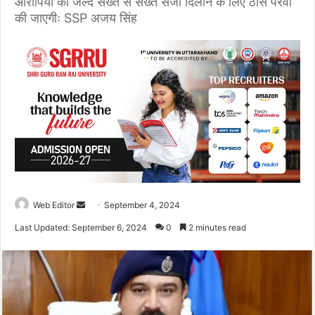
आरोपियों को जल्द सख्त से सख्त सजा दिलाने के लिए ठोस पैरवी
की जाएगीः SSP अजय सिंह
Web Editor
S
September 4, 2024
e
Last Updated: September 6, 2024
0
2 minutes read
n
d
a
n
e