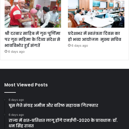
श्री दरबार साहिब में गुरु पूर्णिमा
प्रदेशभर में स्वतंत्रता दिवस का
पर गुरु महिमा के दिव्य संदेश से
हो भव्य आयोजनः मुख्य सचिव
भावविभोर हुई संगतें
6 days ago
6 days ago
Most Viewed Posts
6 days ago
घूस लेते संग्रह अमीन और वरिष्ठ सहायक गिरफ्तार
6 days ago
राज्य में शत-प्रतिशत लागू होंगे एनईपी-2020 के प्रावधानः डाॅ.
धन सिंह रावत