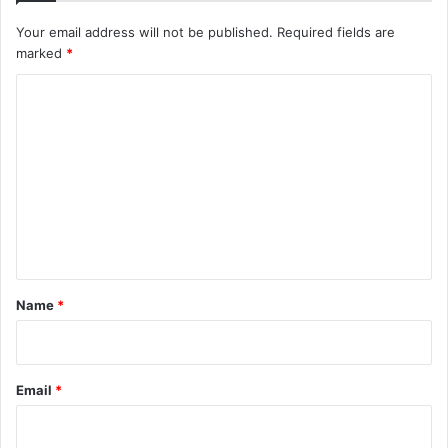
Your email address will not be published.
Required fields are
marked
*
C
o
m
m
e
n
t
*
Name
*
Email
*