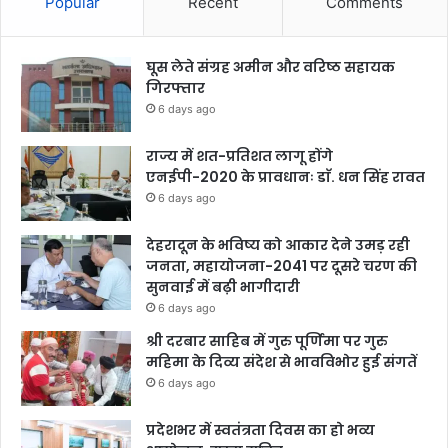
Popular
Recent
Comments
घूस लेते संग्रह अमीन और वरिष्ठ सहायक
गिरफ्तार
6 days ago
राज्य में शत-प्रतिशत लागू होंगे
एनईपी-2020 के प्रावधानः डाॅ. धन सिंह रावत
6 days ago
देहरादून के भविष्य को आकार देने उमड़ रही
जनता, महायोजना-2041 पर दूसरे चरण की
सुनवाई में बढ़ी भागीदारी
6 days ago
श्री दरबार साहिब में गुरु पूर्णिमा पर गुरु
महिमा के दिव्य संदेश से भावविभोर हुई संगतें
6 days ago
प्रदेशभर में स्वतंत्रता दिवस का हो भव्य