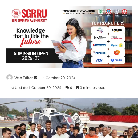
Web Editor
S
October 29, 2024
e
Last Updated: October 29, 2024
0
3 minutes read
n
d
a
n
e
m
a