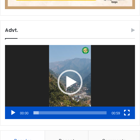
Advt.
Video
Player
00:00
00:59