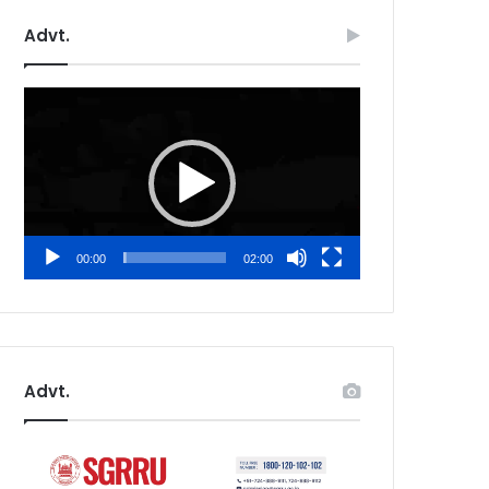
Advt.
Video
Player
00:00
02:00
Advt.