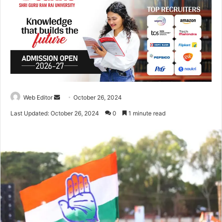
Web Editor
S
October 26, 2024
e
Last Updated: October 26, 2024
0
1 minute read
n
d
a
n
e
m
a
i
l