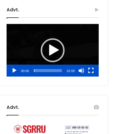
Advt.
Video
Player
00:00
02:00
Advt.