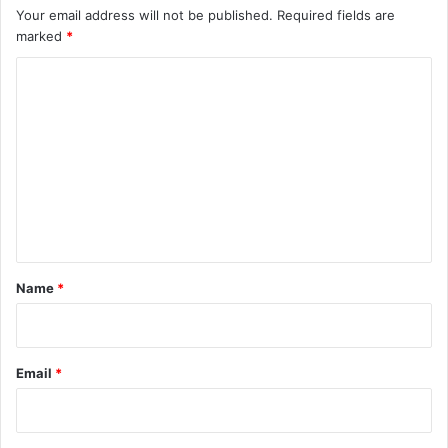
Your email address will not be published.
Required fields are
marked
*
C
o
m
m
e
n
t
*
Name
*
Email
*