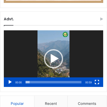
Advt.
Video
Player
00:00
00:59
Popular
Recent
Comments