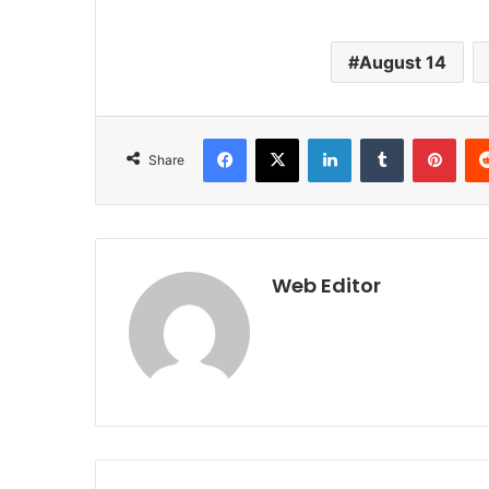
August 14
Facebook
X
LinkedIn
Tumblr
Pinterest
Share
Web Editor