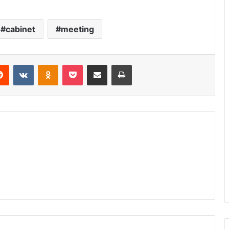
cabinet
meeting
Reddit
VKontakte
Odnoklassniki
Pocket
Share via Email
Print