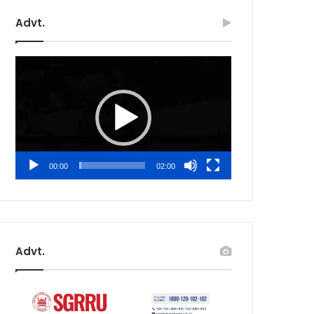
Advt.
Video
Player
00:00
02:00
Advt.