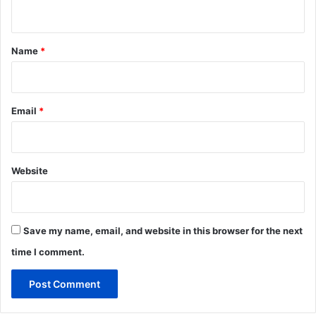
n
t
*
Name
*
Email
*
Website
Save my name, email, and website in this browser for the next
time I comment.