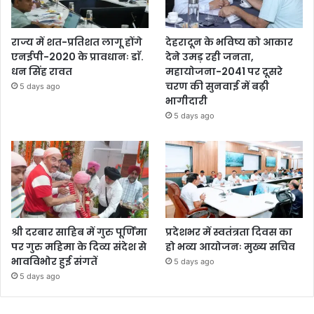
राज्य में शत-प्रतिशत लागू होंगे
देहरादून के भविष्य को आकार
एनईपी-2020 के प्रावधानः डाॅ.
देने उमड़ रही जनता,
धन सिंह रावत
महायोजना-2041 पर दूसरे
चरण की सुनवाई में बढ़ी
5 days ago
भागीदारी
5 days ago
श्री दरबार साहिब में गुरु पूर्णिमा
प्रदेशभर में स्वतंत्रता दिवस का
पर गुरु महिमा के दिव्य संदेश से
हो भव्य आयोजनः मुख्य सचिव
भावविभोर हुई संगतें
5 days ago
5 days ago