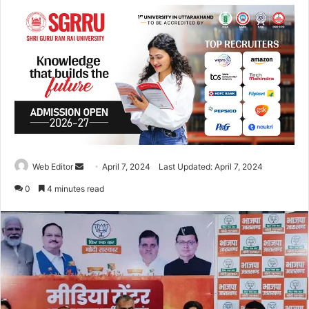
Web Editor
S
April 7, 2024
Last Updated: April 7, 2024
e
0
4 minutes read
n
d
a
n
e
m
a