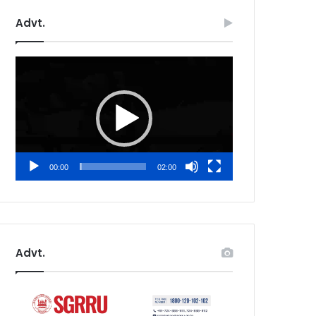
Advt.
Video
Player
00:00
02:00
Advt.