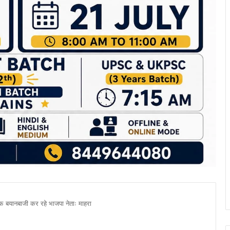
िलाफ बयानबाजी कर रहे भाजपा नेताः माहरा