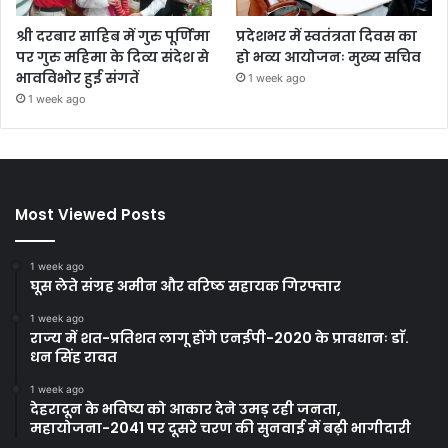
श्री दरबार साहिब में गुरु पूर्णिमा
प्रदेशभर में स्वतंत्रता दिवस का
पर गुरु महिमा के दिव्य संदेश से
हो भव्य आयोजनः मुख्य सचिव
भावविभोर हुई संगतें
1 week ago
1 week ago
Most Viewed Posts
1 week ago
घूस लेते संग्रह अमीन और वरिष्ठ सहायक गिरफ्तार
1 week ago
राज्य में शत-प्रतिशत लागू होंगे एनईपी-2020 के प्रावधानः डाॅ.
धन सिंह रावत
1 week ago
देहरादून के भविष्य को आकार देने उमड़ रही जनता,
महायोजना-2041 पर दूसरे चरण की सुनवाई में बढ़ी भागीदारी