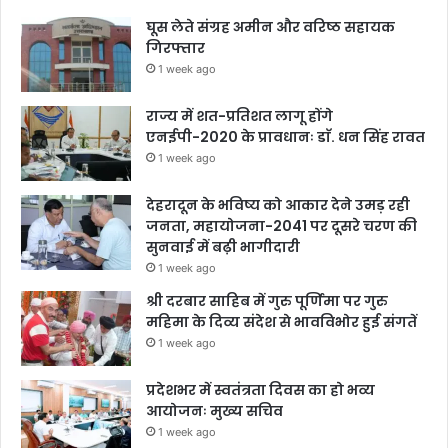
घूस लेते संग्रह अमीन और वरिष्ठ सहायक
गिरफ्तार
1 week ago
राज्य में शत-प्रतिशत लागू होंगे
एनईपी-2020 के प्रावधानः डाॅ. धन सिंह रावत
1 week ago
देहरादून के भविष्य को आकार देने उमड़ रही
जनता, महायोजना-2041 पर दूसरे चरण की
सुनवाई में बढ़ी भागीदारी
1 week ago
श्री दरबार साहिब में गुरु पूर्णिमा पर गुरु
महिमा के दिव्य संदेश से भावविभोर हुई संगतें
1 week ago
प्रदेशभर में स्वतंत्रता दिवस का हो भव्य
आयोजनः मुख्य सचिव
1 week ago