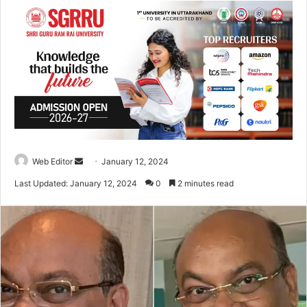
Web Editor
S
January 12, 2024
e
Last Updated: January 12, 2024
0
2 minutes read
n
d
a
n
e
m
a