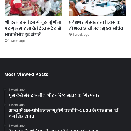
श्री दरबार साहिब में गुरु पूर्णिमा
प्रदेशभर में स्वतंत्रता दिवस का
पर गुरु महिमा के दिव्य संदेश से
हो भव्य आयोजनः मुख्य सचिव
भावविभोर हुई संगतें
1 week ago
1 week ago
Most Viewed Posts
1 week ago
घूस लेते संग्रह अमीन और वरिष्ठ सहायक गिरफ्तार
1 week ago
राज्य में शत-प्रतिशत लागू होंगे एनईपी-2020 के प्रावधानः डाॅ.
धन सिंह रावत
1 week ago