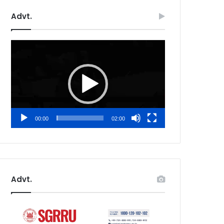
Advt.
Video
Player
00:00
02:00
Advt.