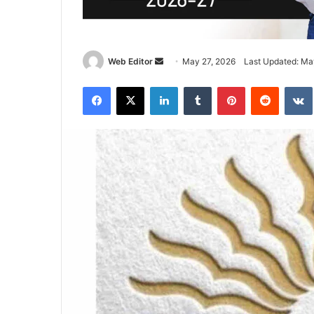
Web Editor
S
May 27, 2026
Last Updated: Ma
e
Facebook
X
LinkedIn
Tumblr
Pinterest
Reddit
VK
n
d
a
n
e
m
a
i
l