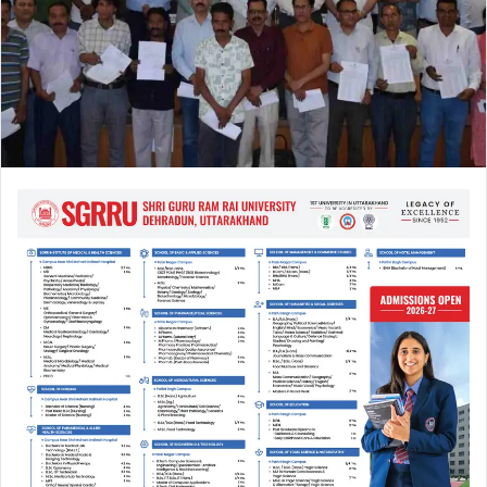
a
i
l