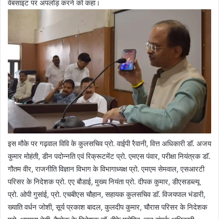
वेबसाइट पर अपलोड़ करने को कहा।
इस मौके पर गढ़वाल विवि के कुलसचिव प्रो. वाईपी रैवानी, वित्त अधिकारी डॉ. अजय
कुमार मोहंती, डीन पदोन्नति एवं रिक्रूटमेंट प्रो. एमएस पंवार, परीक्षा नियंत्रक डाॅ.
गौतम वीर, राजनीति विज्ञान विभाग के विभागाध्यक्ष प्रो. एमएम सेमवाल, एसआरटी
परिसर के निदेशक प्रो. एए बौडाई, मुख्य नियंता प्रो. दीपक कुमार, डीएसडब्ल्यू
प्रो. ओपी गुसांई, प्रो. एचबीएस चौहान, सहायक कुलसचिव डाॅ. विजयपाल भंडारी,
ख्याति वर्धन जोशी, सूर्य प्रकाश बादल, कुलदीप कुमार, चौरास परिसर के निदेशक