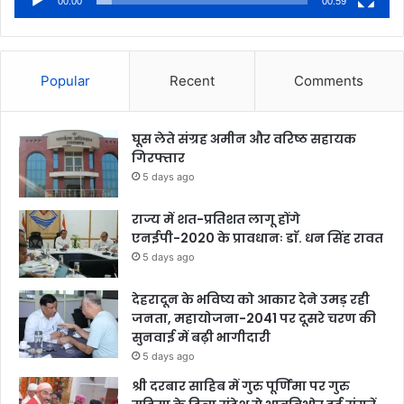
00:00
00:59
Popular
Recent
Comments
घूस लेते संग्रह अमीन और वरिष्ठ सहायक
गिरफ्तार
5 days ago
राज्य में शत-प्रतिशत लागू होंगे
एनईपी-2020 के प्रावधानः डाॅ. धन सिंह रावत
5 days ago
देहरादून के भविष्य को आकार देने उमड़ रही
जनता, महायोजना-2041 पर दूसरे चरण की
सुनवाई में बढ़ी भागीदारी
5 days ago
श्री दरबार साहिब में गुरु पूर्णिमा पर गुरु