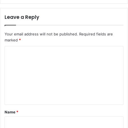
Leave a Reply
Your email address will not be published.
Required fields are
marked
*
C
o
m
m
e
n
t
*
Name
*