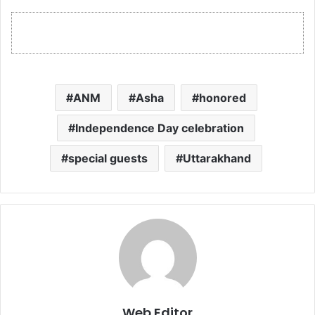
ANM
Asha
honored
Independence Day celebration
special guests
Uttarakhand
Web Editor