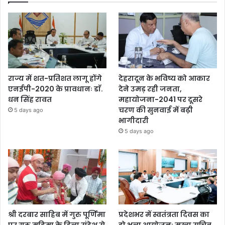
राज्य में शत-प्रतिशत लागू होंगे
देहरादून के भविष्य को आकार
एनईपी-2020 के प्रावधानः डाॅ.
देने उमड़ रही जनता,
धन सिंह रावत
महायोजना-2041 पर दूसरे
चरण की सुनवाई में बढ़ी
5 days ago
भागीदारी
5 days ago
श्री दरबार साहिब में गुरु पूर्णिमा
प्रदेशभर में स्वतंत्रता दिवस का
पर गुरु महिमा के दिव्य संदेश से
हो भव्य आयोजनः मुख्य सचिव