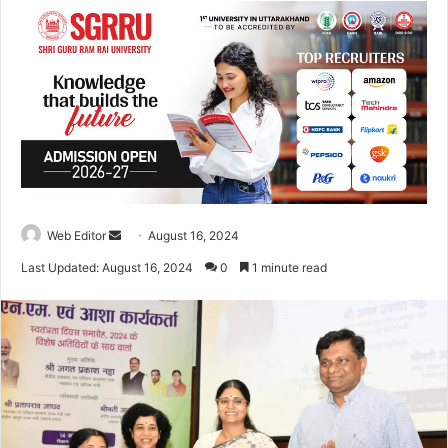
Web Editor
S
August 16, 2024
e
Last Updated: August 16, 2024
0
1 minute read
n
d
a
n
e
m
a