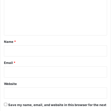
m
m
e
n
t
*
Name
*
Email
*
Website
Save my name, email, and website in this browser for the next