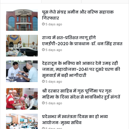
घूस लेते संग्रह अमीन और वरिष्ठ सहायक
गिरफ्तार
5 days ago
राज्य में शत-प्रतिशत लागू होंगे
एनईपी-2020 के प्रावधानः डाॅ. धन सिंह रावत
5 days ago
देहरादून के भविष्य को आकार देने उमड़ रही
जनता, महायोजना-2041 पर दूसरे चरण की
सुनवाई में बढ़ी भागीदारी
5 days ago
श्री दरबार साहिब में गुरु पूर्णिमा पर गुरु
महिमा के दिव्य संदेश से भावविभोर हुई संगतें
5 days ago
प्रदेशभर में स्वतंत्रता दिवस का हो भव्य
आयोजनः मुख्य सचिव
5 days ago