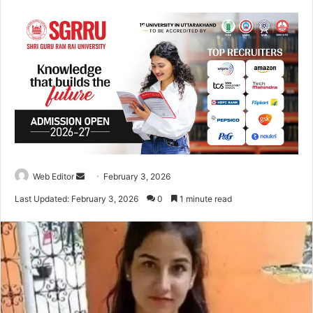
Web Editor
S
February 3, 2026
e
Last Updated: February 3, 2026
0
1 minute read
n
d
a
n
e
m
a