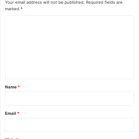
Your email address will not be published.
Required fields are
marked
*
C
o
m
m
e
n
t
*
Name
*
Email
*