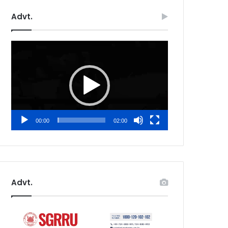
Advt.
Video
Player
00:00
02:00
Advt.