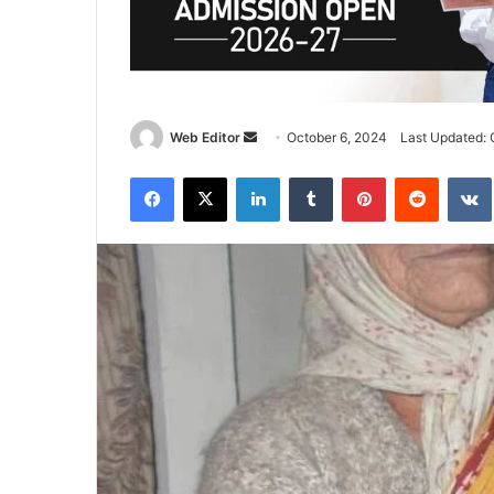
Web Editor
S
October 6, 2024
Last Updated: 
e
Facebook
X
LinkedIn
Tumblr
Pinterest
Reddit
VK
n
d
a
n
e
m
a
i
l