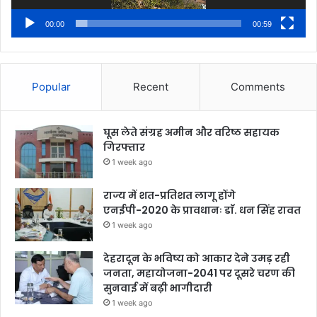
00:00
00:59
Popular
Recent
Comments
घूस लेते संग्रह अमीन और वरिष्ठ सहायक
गिरफ्तार
1 week ago
राज्य में शत-प्रतिशत लागू होंगे
एनईपी-2020 के प्रावधानः डाॅ. धन सिंह रावत
1 week ago
देहरादून के भविष्य को आकार देने उमड़ रही
जनता, महायोजना-2041 पर दूसरे चरण की
सुनवाई में बढ़ी भागीदारी
1 week ago