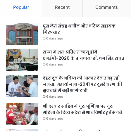
Popular
Recent
Comments
घूस लेते संग्रह अमीन और वरिष्ठ सहायक
गिरफ्तार
6 days ago
राज्य में शत-प्रतिशत लागू होंगे
एनईपी-2020 के प्रावधानः डाॅ. धन सिंह रावत
6 days ago
देहरादून के भविष्य को आकार देने उमड़ रही
जनता, महायोजना-2041 पर दूसरे चरण की
सुनवाई में बढ़ी भागीदारी
6 days ago
श्री दरबार साहिब में गुरु पूर्णिमा पर गुरु
महिमा के दिव्य संदेश से भावविभोर हुई संगतें
6 days ago