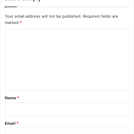
Your email address will not be published.
Required fields are
marked
*
C
o
m
m
e
n
t
*
Name
*
Email
*