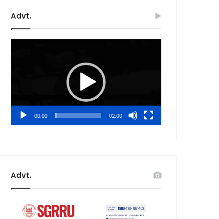
Advt.
Video
Player
00:00
02:00
Advt.