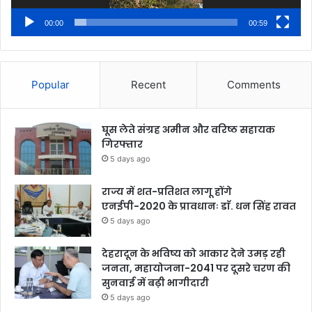
00:00
00:59
Popular
Recent
Comments
घूस लेते संग्रह अमीन और वरिष्ठ सहायक
गिरफ्तार
5 days ago
राज्य में शत-प्रतिशत लागू होंगे
एनईपी-2020 के प्रावधानः डाॅ. धन सिंह रावत
5 days ago
देहरादून के भविष्य को आकार देने उमड़ रही
जनता, महायोजना-2041 पर दूसरे चरण की
सुनवाई में बढ़ी भागीदारी
5 days ago