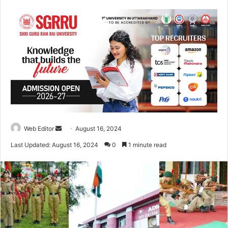
Web Editor
S
August 16, 2024
e
Last Updated: August 16, 2024
0
1 minute read
n
d
a
n
e
m
a