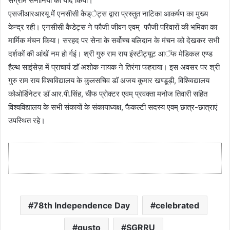
संग्राम सैनानियों को याद किया।
एसजीआरआरयू मेें एनसीसी कैड्ेट्स द्वारा प्रस्तुत नाटिका आकर्षण का मुख्य
केन्द्र रही। एनसीसी कैडेट्स ने फौजी जीवन एवम् फौजी परिवारों की भमिका का
मार्मिक मंचन किया। सरहद पर सेना के सर्वोच्च बलिदान के मंचन को देखकर सभी
दर्शकों की आंखें नम हो र्गइं। श्री गुरु राम राय इंस्टीट्यूट आॅफ मेडिकल एण्ड
हैल्थ साइंसेज़ में प्राचार्य डाॅ अशोक नायक ने तिरंगा फहराया। इस अवसर पर श्री
गुरु राम राय विश्वविद्यालय के कुलसचिव डाॅ अजय कुमार खण्डूड़ी, विश्व्विद्यालय
कोओर्डिनेटर डाॅ आर.पी.सिंह, चीफ प्रोक्टर एवम् प्रवक्ता मनोज तिवारी सहित
विश्वविद्यालय के सभी संकायों के संकायाध्यक्ष, फैकल्टी सदस्य एवम् छात्र-छात्राएं
उपस्थित रहे।
78th Independence Day
celebrated
gusto
SGRRU