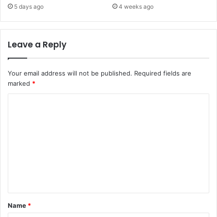
5 days ago
4 weeks ago
Leave a Reply
Your email address will not be published.
Required fields are
marked
*
C
o
m
m
e
n
t
*
Name
*