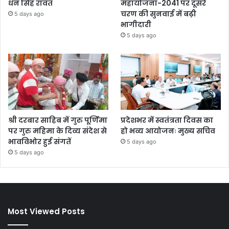
धन सिंह रावत
महायोजना-2041 पर दूसरे
चरण की सुनवाई में बढ़ी
5 days ago
भागीदारी
5 days ago
श्री दरबार साहिब में गुरु पूर्णिमा
प्रदेशभर में स्वतंत्रता दिवस का
पर गुरु महिमा के दिव्य संदेश से
हो भव्य आयोजनः मुख्य सचिव
भावविभोर हुई संगतें
5 days ago
5 days ago
Most Viewed Posts