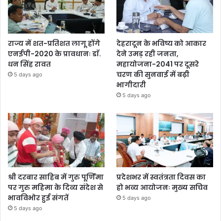
राज्य में शत-प्रतिशत लागू होंगे
देहरादून के भविष्य को आकार
एनईपी-2020 के प्रावधानः डाॅ.
देने उमड़ रही जनता,
धन सिंह रावत
महायोजना-2041 पर दूसरे
चरण की सुनवाई में बढ़ी
5 days ago
भागीदारी
5 days ago
श्री दरबार साहिब में गुरु पूर्णिमा
प्रदेशभर में स्वतंत्रता दिवस का
पर गुरु महिमा के दिव्य संदेश से
हो भव्य आयोजनः मुख्य सचिव
भावविभोर हुई संगतें
5 days ago
5 days ago