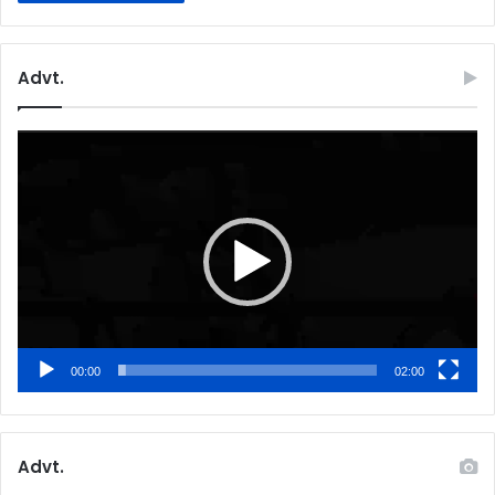
Advt.
Video
Player
00:00
02:00
Advt.