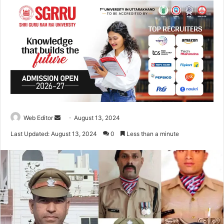
Web Editor
S
August 13, 2024
e
Last Updated: August 13, 2024
0
Less than a minute
n
d
a
n
e
m
a