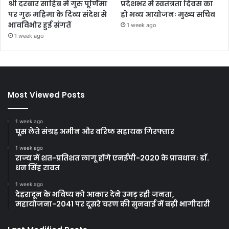
श्री दरबार साहिब में गुरु पूर्णिमा
प्रदेशभर में स्वतंत्रता दिवस का
पर गुरु महिमा के दिव्य संदेश से
हो भव्य आयोजनः मुख्य सचिव
भावविभोर हुई संगतें
1 week ago
1 week ago
Most Viewed Posts
1 week ago
घूस लेते संग्रह अमीन और वरिष्ठ सहायक गिरफ्तार
1 week ago
राज्य में शत-प्रतिशत लागू होंगे एनईपी-2020 के प्रावधानः डाॅ.
धन सिंह रावत
1 week ago
देहरादून के भविष्य को आकार देने उमड़ रही जनता,
महायोजना-2041 पर दूसरे चरण की सुनवाई में बढ़ी भागीदारी