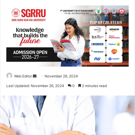
Web Editor
S
November 26, 2024
e
Last Updated: November 26, 2024
0
2 minutes read
n
d
a
n
e
m
a