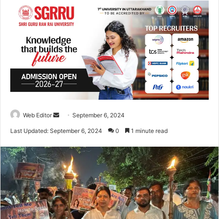
Web Editor
S
September 6, 2024
e
Last Updated: September 6, 2024
0
1 minute read
n
d
a
n
e
m
a