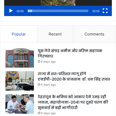
00:00
00:59
Popular
Recent
Comments
घूस लेते संग्रह अमीन और वरिष्ठ सहायक
गिरफ्तार
6 days ago
राज्य में शत-प्रतिशत लागू होंगे
एनईपी-2020 के प्रावधानः डाॅ. धन सिंह रावत
6 days ago
देहरादून के भविष्य को आकार देने उमड़ रही
जनता, महायोजना-2041 पर दूसरे चरण की
सुनवाई में बढ़ी भागीदारी
6 days ago