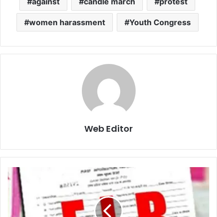
against
candle march
protest
women harassment
Youth Congress
Web Editor