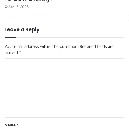
April 6, 2026
Leave a Reply
Your email address will not be published.
Required fields are
marked
*
C
o
m
m
e
n
t
*
Name
*