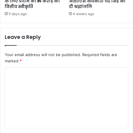
के लिए प्रदान की ₹14 करोड़ की
आईएएस अधिकारी चंद्र सिंह को
वित्तीय स्वीकृति
दी श्रद्धांजलि
5 days ago
4 weeks ago
Leave a Reply
Your email address will not be published.
Required fields are
marked
*
C
o
m
m
e
n
t