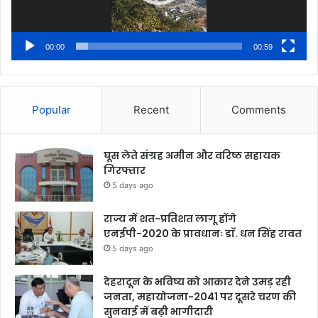
00:00
00:59
Popular
Recent
Comments
घूस लेते संग्रह अमीन और वरिष्ठ सहायक
गिरफ्तार
5 days ago
राज्य में शत-प्रतिशत लागू होंगे
एनईपी-2020 के प्रावधानः डाॅ. धन सिंह रावत
5 days ago
देहरादून के भविष्य को आकार देने उमड़ रही
जनता, महायोजना-2041 पर दूसरे चरण की
सुनवाई में बढ़ी भागीदारी