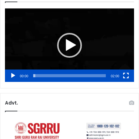
Video
Player
00:00
02:00
Advt.