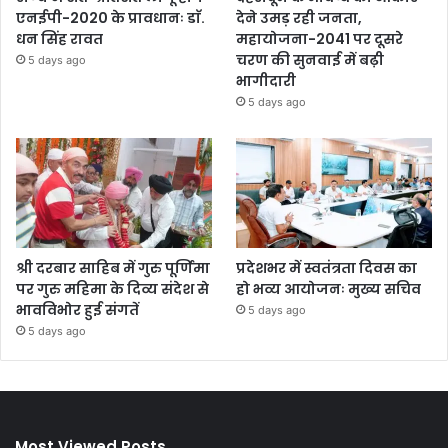
एनईपी-2020 के प्रावधानः डाॅ.
देने उमड़ रही जनता,
धन सिंह रावत
महायोजना-2041 पर दूसरे
चरण की सुनवाई में बढ़ी
5 days ago
भागीदारी
5 days ago
श्री दरबार साहिब में गुरु पूर्णिमा
प्रदेशभर में स्वतंत्रता दिवस का
पर गुरु महिमा के दिव्य संदेश से
हो भव्य आयोजनः मुख्य सचिव
भावविभोर हुई संगतें
5 days ago
5 days ago
Most Viewed Posts