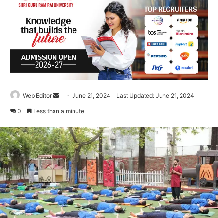
Web Editor
S
June 21, 2024
Last Updated: June 21, 2024
e
0
Less than a minute
n
d
a
n
e
m
a
i
l