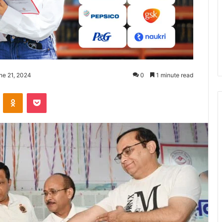
ne 21, 2024
0
1 minute read
ontakte
Odnoklassniki
Pocket