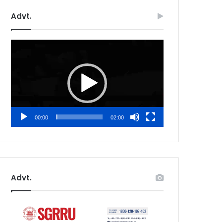
Advt.
Video
Player
00:00
02:00
Advt.