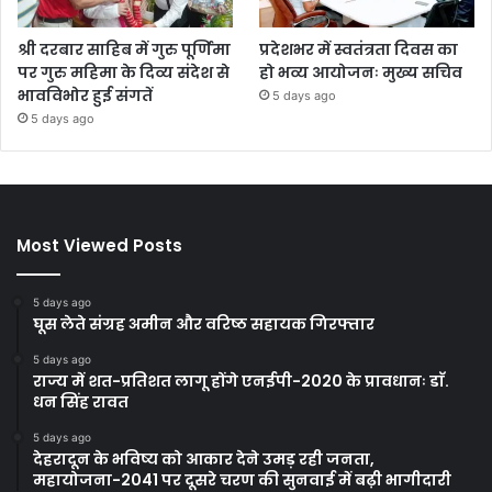
श्री दरबार साहिब में गुरु पूर्णिमा
प्रदेशभर में स्वतंत्रता दिवस का
पर गुरु महिमा के दिव्य संदेश से
हो भव्य आयोजनः मुख्य सचिव
भावविभोर हुई संगतें
5 days ago
5 days ago
Most Viewed Posts
5 days ago
घूस लेते संग्रह अमीन और वरिष्ठ सहायक गिरफ्तार
5 days ago
राज्य में शत-प्रतिशत लागू होंगे एनईपी-2020 के प्रावधानः डाॅ.
धन सिंह रावत
5 days ago
देहरादून के भविष्य को आकार देने उमड़ रही जनता,
महायोजना-2041 पर दूसरे चरण की सुनवाई में बढ़ी भागीदारी