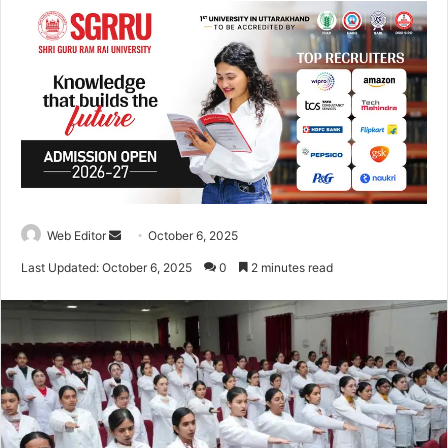
Web Editor
S
October 6, 2025
e
Last Updated: October 6, 2025
0
2 minutes read
n
d
a
n
e
m
a