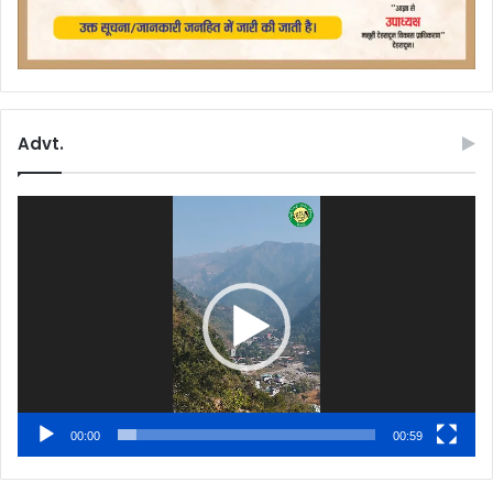
Advt.
Video
Player
00:00
00:59