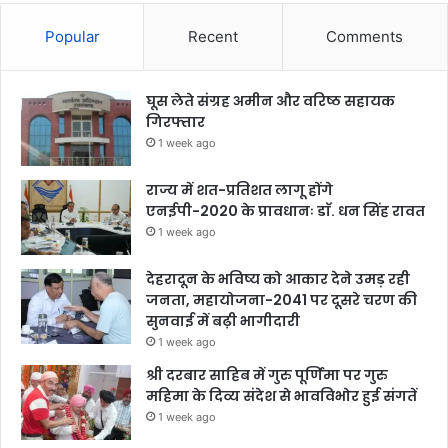
Popular
Recent
Comments
घूस लेते संग्रह अमीन और वरिष्ठ सहायक
गिरफ्तार
1 week ago
राज्य में शत-प्रतिशत लागू होंगे
एनईपी-2020 के प्रावधानः डाॅ. धन सिंह रावत
1 week ago
देहरादून के भविष्य को आकार देने उमड़ रही
जनता, महायोजना-2041 पर दूसरे चरण की
सुनवाई में बढ़ी भागीदारी
1 week ago
श्री दरबार साहिब में गुरु पूर्णिमा पर गुरु
महिमा के दिव्य संदेश से भावविभोर हुई संगतें
1 week ago