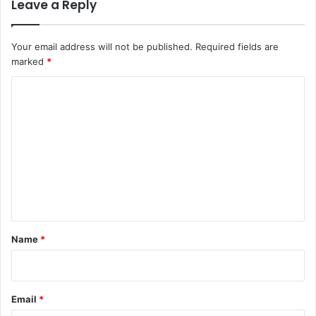
Leave a Reply
Your email address will not be published.
Required fields are
marked
*
C
o
m
m
e
n
t
*
Name
*
Email
*