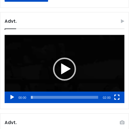
Advt.
Video
Player
00:00
02:00
Advt.