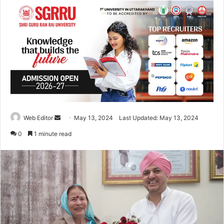
Web Editor
S
May 13, 2024
Last Updated: May 13, 2024
e
0
1 minute read
n
d
a
n
e
m
a