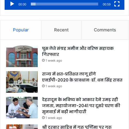
00:00
00:59
Popular
Recent
Comments
घूस लेते संग्रह अमीन और वरिष्ठ सहायक
गिरफ्तार
1 week ago
राज्य में शत-प्रतिशत लागू होंगे
एनईपी-2020 के प्रावधानः डाॅ. धन सिंह रावत
1 week ago
देहरादून के भविष्य को आकार देने उमड़ रही
जनता, महायोजना-2041 पर दूसरे चरण की
सुनवाई में बढ़ी भागीदारी
1 week ago
श्री दरबार साहिब में गुरु पूर्णिमा पर गुरु