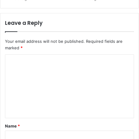
Leave a Reply
Your email address will not be published.
Required fields are
marked
*
C
o
m
m
e
n
t
*
Name
*