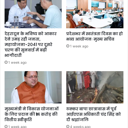
देहरादून के भविष्य को आकार
प्रदेशभर में स्वतंत्रता दिवस का हो
देने उमड़ रही जनता,
भव्य आयोजनः मुख्य सचिव
महायोजना-2041 पर दूसरे
1 week ago
चरण की सुनवाई में बढ़ी
भागीदारी
1 week ago
मुख्यमंत्री ने विकास योजनाओं
ठक्कर बापा छात्रावास में पूर्व
के लिए प्रदान की ₹14 करोड़ की
आईएएस अधिकारी चंद्र सिंह को
वित्तीय स्वीकृति
दी श्रद्धांजलि
1 week ago
4 weeks ago