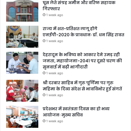
घूस लेते संग्रह अमीन और वरिष्ठ सहायक
गिरफ्तार
1 week ago
राज्य में शत-प्रतिशत लागू होंगे
एनईपी-2020 के प्रावधानः डाॅ. धन सिंह रावत
1 week ago
देहरादून के भविष्य को आकार देने उमड़ रही
जनता, महायोजना-2041 पर दूसरे चरण की
सुनवाई में बढ़ी भागीदारी
1 week ago
श्री दरबार साहिब में गुरु पूर्णिमा पर गुरु
महिमा के दिव्य संदेश से भावविभोर हुई संगतें
1 week ago
प्रदेशभर में स्वतंत्रता दिवस का हो भव्य
आयोजनः मुख्य सचिव
1 week ago