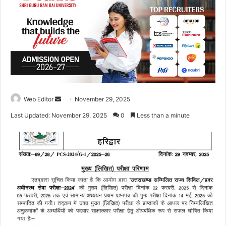
Web Editor
S
November 29, 2025
e
Last Updated: November 29, 2025
0
Less than a minute
n
d
a
n
e
m
a
i
l