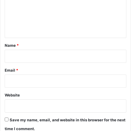
m
e
n
t
*
Name
*
Email
*
Website
Save my name, email, and website in this browser for the next
time I comment.