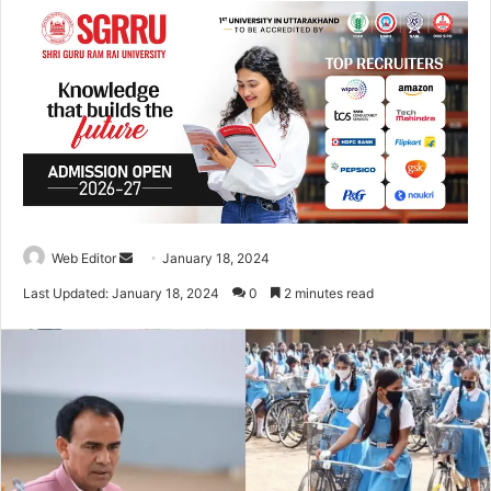
Web Editor
S
January 18, 2024
e
Last Updated: January 18, 2024
0
2 minutes read
n
d
a
n
e
m
a