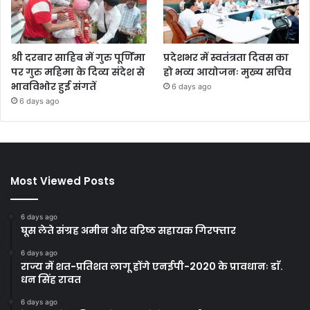
श्री दरबार साहिब में गुरु पूर्णिमा
प्रदेशभर में स्वतंत्रता दिवस का
पर गुरु महिमा के दिव्य संदेश से
हो भव्य आयोजनः मुख्य सचिव
भावविभोर हुई संगतें
6 days ago
6 days ago
Most Viewed Posts
6 days ago
घूस लेते संग्रह अमीन और वरिष्ठ सहायक गिरफ्तार
6 days ago
राज्य में शत-प्रतिशत लागू होंगे एनईपी-2020 के प्रावधानः डाॅ.
धन सिंह रावत
6 days ago