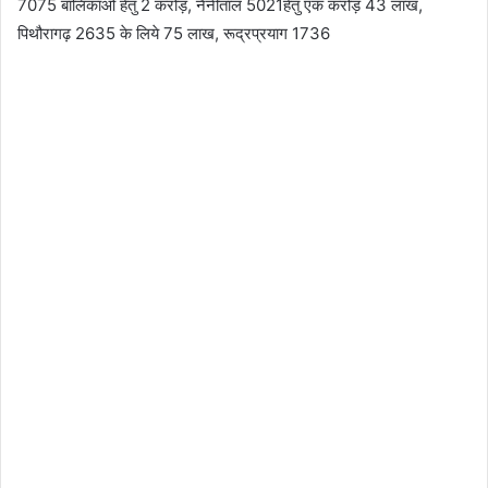
7075 बालिकाओं हेतु 2 करोड़, नैनीताल 5021हेतु एक करोड़ 43 लाख,
पिथौरागढ़ 2635 के लिये 75 लाख, रूद्रप्रयाग 1736