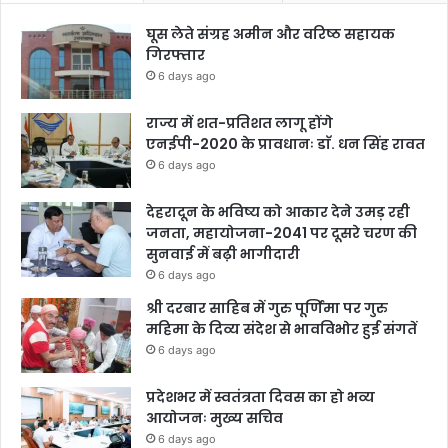
घूस लेते संग्रह अमीन और वरिष्ठ सहायक
गिरफ्तार
6 days ago
राज्य में शत-प्रतिशत लागू होंगे
एनईपी-2020 के प्रावधानः डाॅ. धन सिंह रावत
6 days ago
देहरादून के भविष्य को आकार देने उमड़ रही
जनता, महायोजना-2041 पर दूसरे चरण की
सुनवाई में बढ़ी भागीदारी
6 days ago
श्री दरबार साहिब में गुरु पूर्णिमा पर गुरु
महिमा के दिव्य संदेश से भावविभोर हुई संगतें
6 days ago
प्रदेशभर में स्वतंत्रता दिवस का हो भव्य
आयोजनः मुख्य सचिव
6 days ago