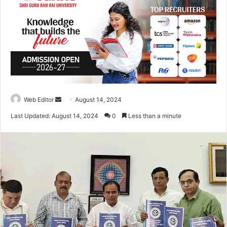
Web Editor
S
August 14, 2024
e
Last Updated: August 14, 2024
0
Less than a minute
n
d
a
n
e
m
a
i
l