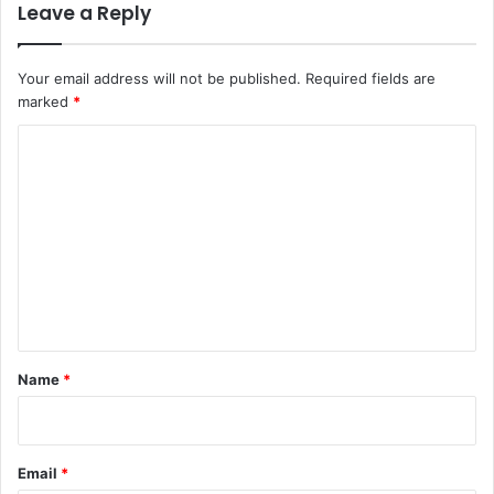
Leave a Reply
Your email address will not be published.
Required fields are
marked
*
C
o
m
m
e
n
t
*
Name
*
Email
*