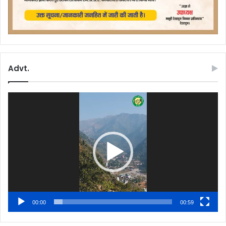
Advt.
Video
Player
00:00
00:59