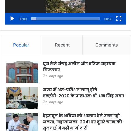
00:00
00:59
Popular
Recent
Comments
घूस लेते संग्रह अमीन और वरिष्ठ सहायक
गिरफ्तार
5 days ago
राज्य में शत-प्रतिशत लागू होंगे
एनईपी-2020 के प्रावधानः डाॅ. धन सिंह रावत
5 days ago
देहरादून के भविष्य को आकार देने उमड़ रही
जनता, महायोजना-2041 पर दूसरे चरण की
सुनवाई में बढ़ी भागीदारी