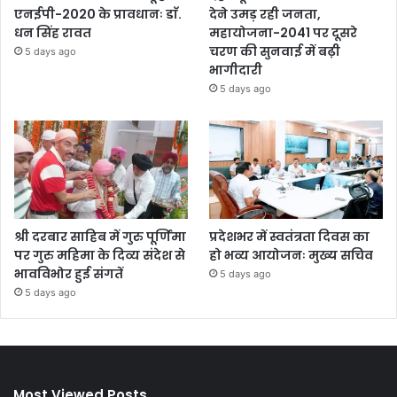
एनईपी-2020 के प्रावधानः डाॅ.
देने उमड़ रही जनता,
धन सिंह रावत
महायोजना-2041 पर दूसरे
चरण की सुनवाई में बढ़ी
5 days ago
भागीदारी
5 days ago
श्री दरबार साहिब में गुरु पूर्णिमा
प्रदेशभर में स्वतंत्रता दिवस का
पर गुरु महिमा के दिव्य संदेश से
हो भव्य आयोजनः मुख्य सचिव
भावविभोर हुई संगतें
5 days ago
5 days ago
Most Viewed Posts