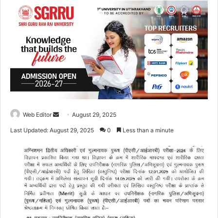
Web Editor
S
August 29, 2025
e
Last Updated: August 29, 2025
0
Less than a minute
n
d
a
n
e
m
a