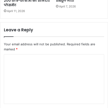
200 छात्र-छात्राओं को शानदार
शेड्यूल जारी
प्लेसमेंट
April 7, 2026
April 11, 2026
Leave a Reply
Your email address will not be published.
Required fields are
marked
*
C
o
m
m
e
n
t