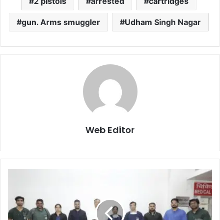
2 pistols
arrested
cartridges
gun. Arms smuggler
Udham Singh Nagar
Web Editor