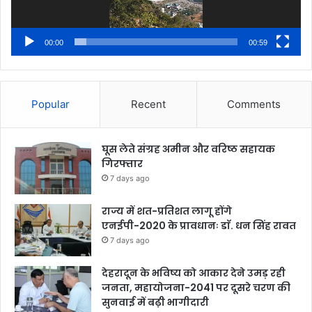
00:00
00:59
Popular
Recent
Comments
घूस लेते संग्रह अमीन और वरिष्ठ सहायक
गिरफ्तार
7 days ago
राज्य में शत-प्रतिशत लागू होंगे
एनईपी-2020 के प्रावधानः डाॅ. धन सिंह रावत
7 days ago
देहरादून के भविष्य को आकार देने उमड़ रही
जनता, महायोजना-2041 पर दूसरे चरण की
सुनवाई में बढ़ी भागीदारी