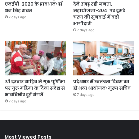
एनईपी-2020 के प्रावधानः डाॅ.
देने उमड़ रही जनता,
धन सिंह रावत
महायोजना-2041 पर दूसरे
चरण की सुनवाई में बढ़ी
7 days ago
भागीदारी
7 days ago
श्री दरबार साहिब में गुरु पूर्णिमा
प्रदेशभर में स्वतंत्रता दिवस का
पर गुरु महिमा के दिव्य संदेश से
हो भव्य आयोजनः मुख्य सचिव
भावविभोर हुई संगतें
7 days ago
7 days ago
Most Viewed Posts