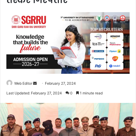
तस्कर गिरफ्तार
Web Editor
S
February 27, 2024
e
Last Updated: February 27, 2024
0
1 minute read
n
d
a
n
e
m