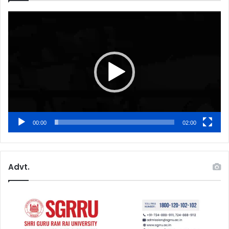
Video
Player
00:00
02:00
Advt.