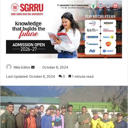
Web Editor
S
October 6, 2024
e
Last Updated: October 6, 2024
0
1 minute read
n
d
a
n
e
m
a