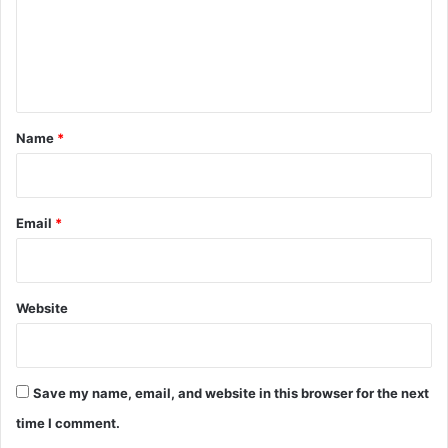
m
e
n
t
*
Name
*
Email
*
Website
Save my name, email, and website in this browser for the next
time I comment.