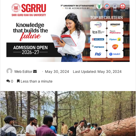
Web Editor
S
May 30, 2024
Last Updated: May 30, 2024
e
0
Less than a minute
n
d
a
n
e
m
a