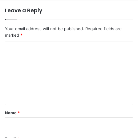
Leave a Reply
Your email address will not be published.
Required fields are
marked
*
C
o
m
m
e
n
t
*
Name
*