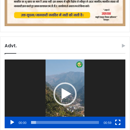
Advt.
Video
Player
00:00
00:59