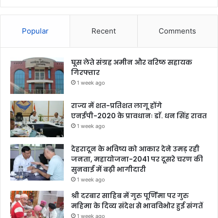
Popular
Recent
Comments
घूस लेते संग्रह अमीन और वरिष्ठ सहायक
गिरफ्तार
1 week ago
राज्य में शत-प्रतिशत लागू होंगे
एनईपी-2020 के प्रावधानः डाॅ. धन सिंह रावत
1 week ago
देहरादून के भविष्य को आकार देने उमड़ रही
जनता, महायोजना-2041 पर दूसरे चरण की
सुनवाई में बढ़ी भागीदारी
1 week ago
श्री दरबार साहिब में गुरु पूर्णिमा पर गुरु
महिमा के दिव्य संदेश से भावविभोर हुई संगतें
1 week ago